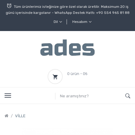
Tüm ürünlerimiz isteğinize göre özel olarak üretilir. Maksimum 20 iş
günü içerisinde kargolanır - WhatsApp Destek Hattı:
+90 554 965 81 88
Dil
Hesabım
0 ürün - 0₺
VİLLE