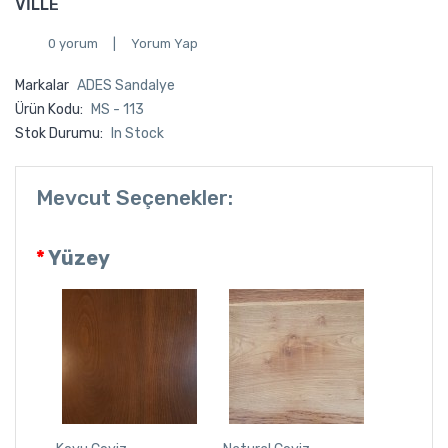
VİLLE
0 yorum
|
Yorum Yap
Markalar
ADES Sandalye
Ürün Kodu:
MS - 113
Stok Durumu:
In Stock
Mevcut Seçenekler:
Yüzey